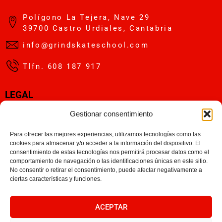
Polígono La Tejera, Nave 29
39700 Castro Urdiales, Cantabria
info@grindskateschool.com
Tlfn. 608 187 917
LEGAL
Gestionar consentimiento
Aviso Legal
Política de Privacidad
Para ofrecer las mejores experiencias, utilizamos tecnologías como las
cookies para almacenar y/o acceder a la información del dispositivo. El
Política de Cookies
consentimiento de estas tecnologías nos permitirá procesar datos como el
comportamiento de navegación o las identificaciones únicas en este sitio.
SOCIAL
No consentir o retirar el consentimiento, puede afectar negativamente a
ciertas características y funciones.
Instagram
ACEPTAR